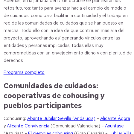
Además, en la jornada del 17 de octubre se plantearán los
retos futuros: tanto para avanzar hacia el cambio de modelo
de cuidados, como para facilitar la continuidad y el trabajo en
red de las comunidades de cuidados que se han puesto en
marcha. Todo ello con la idea de que continúen más allá del
proyecto, aprovechando así generando vínculos entre las
entidades y personas implicadas, todas ellas muy
comprometidas con un envejecimiento digno y con plenitud de
derechos.
Programa completo
Comunidades de cuidados:
cooperativas de cohousing y
pueblos participantes
Cohousing:
Abante Jubilar Sevilla (Andalucía)
–
Alicante Ágora
y
Alicante Convivencia
(Comunidad Valenciana) –
Axuntase
(Asturias) –
El ciempiés cohousing
(Gran Canaria) –
Jubilar Villa