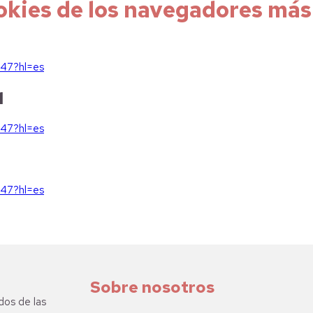
ookies de los navegadores má
647?hl=es
1
647?hl=es
647?hl=es
Sobre nosotros
dos de las