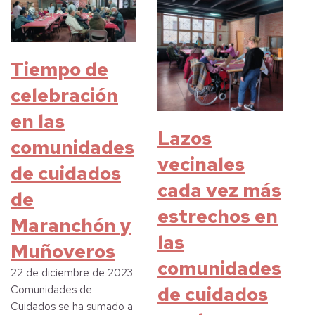
Tiempo de
celebración
en las
Lazos
comunidades
vecinales
de cuidados
cada vez más
de
estrechos en
Maranchón y
las
Muñoveros
comunidades
22 de diciembre de 2023
de cuidados
Comunidades de
Cuidados se ha sumado a