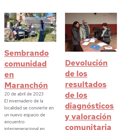
Sembrando
Devolución
comunidad
de los
en
resultados
Maranchón
de los
20 de abril de 2023
El invernadero de la
diagnósticos
localidad se convierte en
y valoración
un nuevo espacio de
encuentro
comunitaria
intergeneracional en