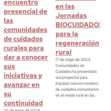
encuentro
en las
presencial de
Jornadas
las
BIOCUIDADOS
comunidades
para la
de cuidados
regeneración
rurales para
rural
dar a conocer
17 de mayo de 2024
sus
Comunidades de
Cuidados ha presentado
iniciativas y
sus proyectos para
avanzar en
impulsar nuevos modelos
de cuidados comunitarios
su
en el medio rural en las…
continuidad
20 de mayo de 2024