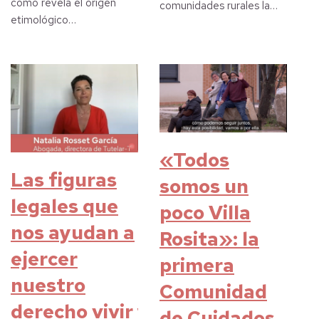
como revela el origen
comunidades rurales la…
etimológico…
«Todos
Las figuras
somos un
legales que
poco Villa
nos ayudan a
Rosita»: la
ejercer
primera
nuestro
Comunidad
derecho vivir y
de Cuidados