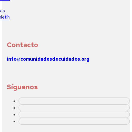
ies
oletín
Contacto
info@comunidadesdecuidados.org
Síguenos