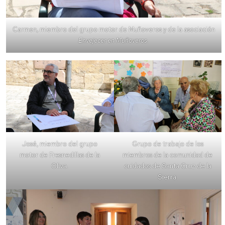
Carmen, miembro del grupo motor de Muñoveros y de la asociación
Envejecer en Muñoveros
.
José, miembro del grupo
Grupo de trabajo de los
motor de Fresnedillas de la
miembros de la comunidad de
Oliva.
cuidados de Santa Cruz de la
Sierra.