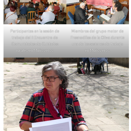
Participantes en la sesión de
Miembros del grupo motor de
trabajo del II Encuentro de
Fresnedillas de la Oliva durante
Comunidades de Cuidados
una de las sesiones de trabajo
rurales en Muñoveros.
en Muñoveros.