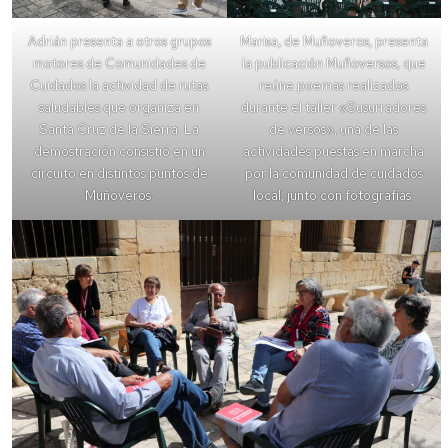
Adrián presenta a otros grupos
Marisa, de Muñoveros, presenta
motores de Comunidades de
la publicación Muñoversos, que
Cuidados la actividad de rutas
reúne poemas realizados
saludables que organiza en
durante el taller «Susurradores
Santa Cruz de la Sierra. La
de versos», una de las
demostración consistió en un
actividades puestas en marcha
circuito en distintos puntos de
por la comunidad de cuidados
Muñoveros.
local, junto con fotografías.